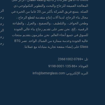
المعالجة العميقة للزجاج والبحث والتطوير التكنولوجي ذي
الز
الصلة. يتمتع فريق الشركة بأكثر من 20 عاما من الخبرة في
زجا
مجال بناء الزجاج. لدينا آلات إنتاج متقدمة لقطع الزجاج ،
وطحن الحواف ، والتلطيف ، والتصفيح ، والعزل ، والطباعة
زجا
الرقمية ، إلخ. نحن نصر على تقديم زجاج بناء عالي الجودة
الز
للسوق في جميع أنحاء العالم. نحن ملتزمون بتقديم منتجات
زجا
عالية الجودة وخدمة ممتازة من الشباك الواحد. تصر BTG
زجا
Glass على إنشاء منفعة تجارية متبادلة مع عملائنا.
تل:
+0769-23661002
الغوغاء:
+86-135-0001-9198
البريد الإلكتروني:
info@betterglass.com