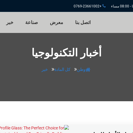
+0769-23661002
اتصل بنا
معرض
صناعة
خبر
أخبار التكنولوجيا
وطن
كل المادة
خبر