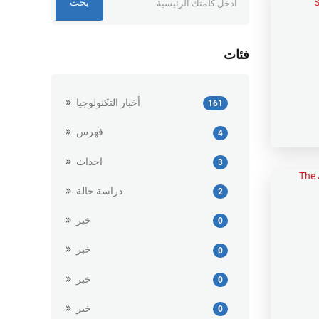
بحث
فئات
أخبار التكنولوجيا
161
فهرس
4
احداث
3
دراسة حالة
2
خبر
0
خبر
0
خبر
0
خبر
0