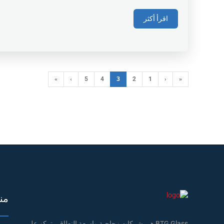
اقرأ أكثر
»
›
5
4
3
2
1
‹
«
من
BTG Glass هي شركات زجاجية واسعة النطاق ، تركز على