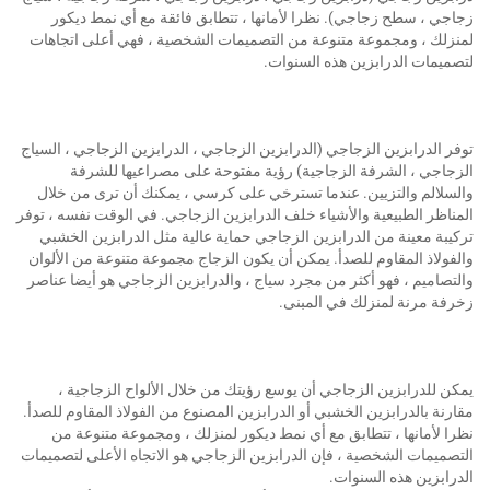
زجاجي ، سطح زجاجي). نظرا لأمانها ، تتطابق فائقة مع أي نمط ديكور
لمنزلك ، ومجموعة متنوعة من التصميمات الشخصية ، فهي أعلى اتجاهات
لتصميمات الدرابزين هذه السنوات.
توفر الدرابزين الزجاجي (الدرابزين الزجاجي ، الدرابزين الزجاجي ، السياج
الزجاجي ، الشرفة الزجاجية) رؤية مفتوحة على مصراعيها للشرفة
والسلالم والتزيين. عندما تسترخي على كرسي ، يمكنك أن ترى من خلال
المناظر الطبيعية والأشياء خلف الدرابزين الزجاجي. في الوقت نفسه ، توفر
تركيبة معينة من الدرابزين الزجاجي حماية عالية مثل الدرابزين الخشبي
والفولاذ المقاوم للصدأ. يمكن أن يكون الزجاج مجموعة متنوعة من الألوان
والتصاميم ، فهو أكثر من مجرد سياج ، والدرابزين الزجاجي هو أيضا عناصر
زخرفة مرنة لمنزلك في المبنى.
يمكن للدرابزين الزجاجي أن يوسع رؤيتك من خلال الألواح الزجاجية ،
مقارنة بالدرابزين الخشبي أو الدرابزين المصنوع من الفولاذ المقاوم للصدأ.
نظرا لأمانها ، تتطابق مع أي نمط ديكور لمنزلك ، ومجموعة متنوعة من
التصميمات الشخصية ، فإن الدرابزين الزجاجي هو الاتجاه الأعلى لتصميمات
الدرابزين هذه السنوات.