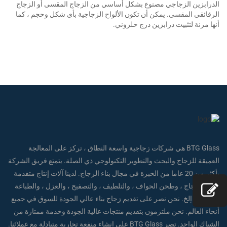
الدرابزين الزجاجي مصنوع بشكل أساسي من الزجاج المقسى أو الزجاج
الرقائقي المقسى. يمكن أن تكون الألواح الزجاجية بأي شكل وحجم ، كما
أنها مرنة لتثبيت درابزين درج حلزوني.
BTG Glass هي شركات زجاجية واسعة النطاق ، تركز على المعالجة
العميقة للزجاج والبحث والتطوير التكنولوجي ذي الصلة. يتمتع فريق الشركة
بأكثر من 20 عاما من الخبرة في مجال بناء الزجاج. لدينا آلات إنتاج متقدمة
لقطع الزجاج ، وطحن الحواف ، والتلطيف ، والتصفيح ، والعزل ، والطباعة
الرقمية ، إلخ. نحن نصر على تقديم زجاج بناء عالي الجودة للسوق في جميع
أنحاء العالم. نحن ملتزمون بتقديم منتجات عالية الجودة وخدمة ممتازة من
الشباك الواحد. تصر BTG Glass على إنشاء منفعة تجارية متبادلة مع عملائنا.