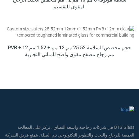
المقوى للتقسيم
حجم مخصص السلامة 25.52 مم 12 مم + 1.52 مم PVB + 12
مم زجاج مصفح مقوى واضح للمباني التجارية
BTG Glass هي شركات زجاجية واسعة النطاق ، تركز على المعالجة
العميقة للزجاج والبحث والتطوير التكنولوجي ذي الصلة. يتمتع فريق الشركة