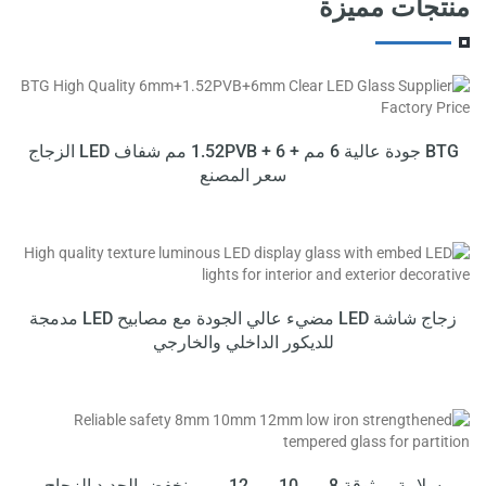
منتجات مميزة
يصل إلى
منتجنا
10٪ استرداد نقدي
يصل إلى
10٪ استرداد نقدي
BTG جودة عالية 6 مم + 1.52PVB + 6 مم شفاف LED الزجاج
سعر المصنع
زجاج شاشة LED مضيء عالي الجودة مع مصابيح LED مدمجة
للديكور الداخلي والخارجي
سلامة موثوقة 8 مم 10 مم 12 مم منخفض الحديد الزجاج