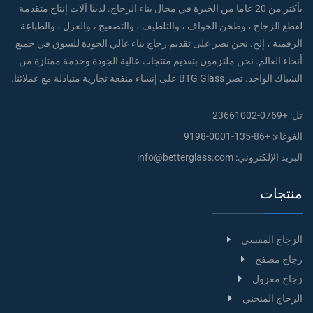
بأكثر من 20 عاما من الخبرة في مجال بناء الزجاج. لدينا آلات إنتاج متقدمة
لقطع الزجاج ، وطحن الحواف ، والتلطيف ، والتصفيح ، والعزل ، والطباعة
الرقمية ، إلخ. نحن نصر على تقديم زجاج بناء عالي الجودة للسوق في جميع
أنحاء العالم. نحن ملتزمون بتقديم منتجات عالية الجودة وخدمة ممتازة من
الشباك الواحد. تصر BTG Glass على إنشاء منفعة تجارية متبادلة مع عملائنا.
تل:
+0769-23661002
الغوغاء:
+86-135-0001-9198
البريد الإلكتروني:
info@betterglass.com
منتجات
الزجاج المقسى
زجاج مصفح
زجاج معزول
الزجاج المنحني