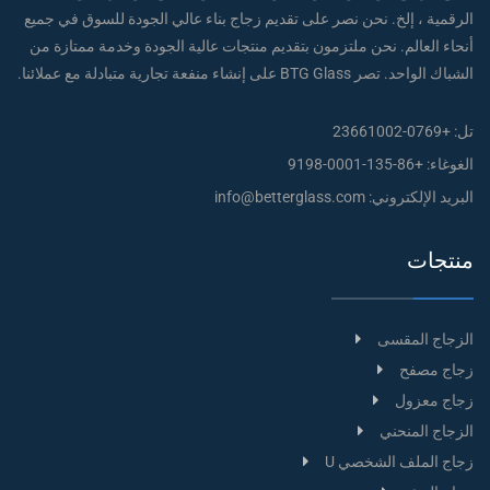
الرقمية ، إلخ. نحن نصر على تقديم زجاج بناء عالي الجودة للسوق في جميع
أنحاء العالم. نحن ملتزمون بتقديم منتجات عالية الجودة وخدمة ممتازة من
الشباك الواحد. تصر BTG Glass على إنشاء منفعة تجارية متبادلة مع عملائنا.
تل:
+0769-23661002
الغوغاء:
+86-135-0001-9198
البريد الإلكتروني:
info@betterglass.com
منتجات
الزجاج المقسى
زجاج مصفح
زجاج معزول
الزجاج المنحني
زجاج الملف الشخصي U