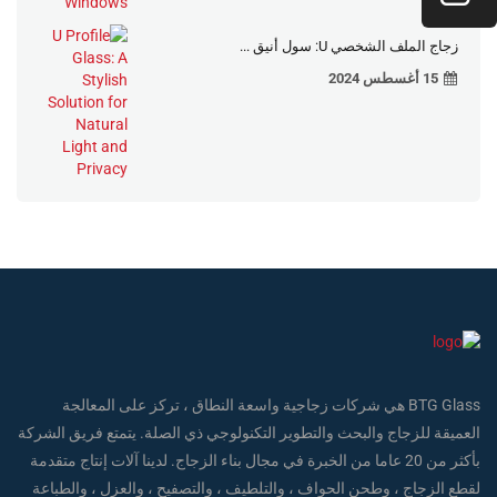
زجاج الملف الشخصي U: سول أنيق ...
15 أغسطس 2024
BTG Glass هي شركات زجاجية واسعة النطاق ، تركز على المعالجة
العميقة للزجاج والبحث والتطوير التكنولوجي ذي الصلة. يتمتع فريق الشركة
بأكثر من 20 عاما من الخبرة في مجال بناء الزجاج. لدينا آلات إنتاج متقدمة
لقطع الزجاج ، وطحن الحواف ، والتلطيف ، والتصفيح ، والعزل ، والطباعة